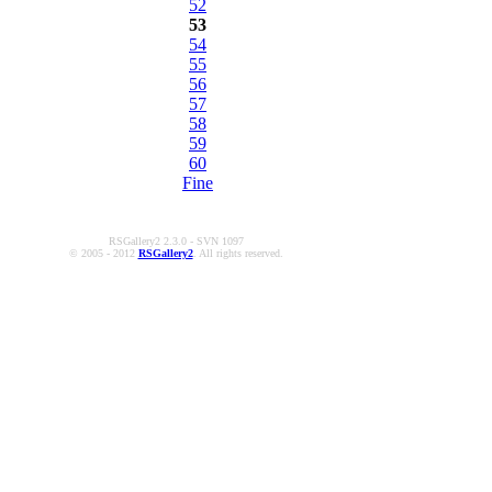
52
53
54
55
56
57
58
59
60
Fine
RSGallery2 2.3.0 - SVN 1097
© 2005 - 2012
RSGallery2
. All rights reserved.